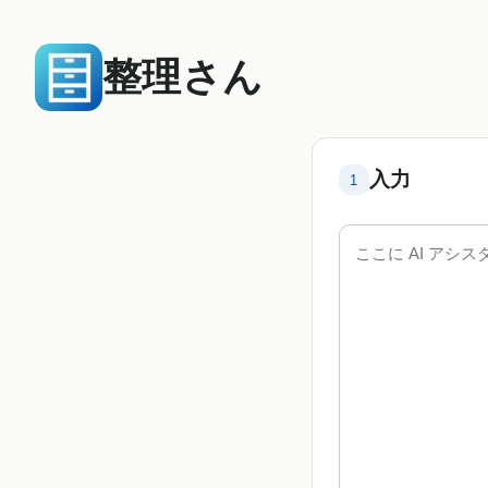
整理さん
入力
1